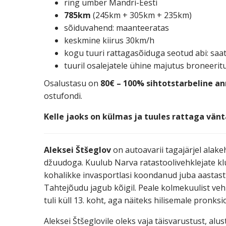
ring ümber Mandri-Eesti
785km
(245km + 305km + 235km)
sõiduvahend: maanteeratas
keskmine kiirus 30km/h
kogu tuuri rattagasõiduga seotud abi: saa
tuuril osalejatele ühine majutus broneerit
Osalustasu on
80€ – 100% sihtotstarbeline a
ostufondi.
Kelle jaoks on külmas ja tuules rattaga vänta
Aleksei Štšeglov
on autoavarii tagajärjel alake
džuudoga. Kuulub Narva ratastoolivehklejate kl
kohalikke invasportlasi koondanud juba aastast
Tahtejõudu jagub kõigil. Peale kolmekuulist veh
tuli küll 13. koht, aga näiteks hilisemale pronk
Aleksei Štšeglovile oleks vaja täisvarustust, alu