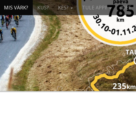
MIS VÄRK?
KUS?
KES?
TULE APPI!
IDEE