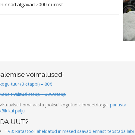
i hinnad algavad 2000 eurost.
alemise võimalused:
kogu tuur (3 etappi) – 80€
vabalt valitud etapp – 30€/etapp
 virtuaalselt oma aasta jooksul kogutud kilomeetritega,
panusta
kõik kui palju
IDA UUT?
TV3: Ratastooli aheldatud inimesed saavad ennast teostada läbi