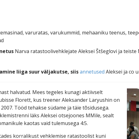
temasinad, varuratas, varukummid, mehaaniku teenus, teepe
ud
nnetus
Narva ratastoolivehklejate Aleksei Štšeglovi ja teist
mine liiga suur väljakutse, siis
annetused
Aleksei ja co u
hast halvatud. Mees tegeles kunagi aktiivselt
ubisse Florett, kus treener Aleksander Laryushin on
 2007. Tööd tehakse südame ja täie tõsidusega.
klemistrenni läks Aleksei otsejoones MMile, sealt
siomanikule kaotas vaid tulemusega 4:5.
stades korralikust vehklemise ratastoolist kuni