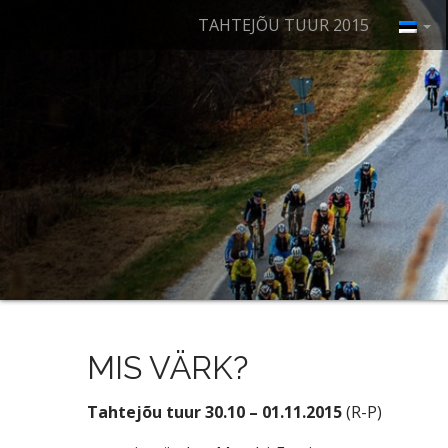
M
S
TAHTEJÕU TUUR 2015
k
a
i
i
p
n
t
m
o
e
c
n
o
n
u
t
e
n
t
MIS VÄRK?
Tahtejõu tuur 30.10 – 01.11.2015
(R-P)