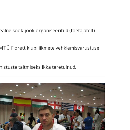
alne söök-jook organiseeritud (toetajatelt)
e MTÜ Florett klubiliikmete vehklemisvarustuse
nistuste täitmiseks ikka teretulnud.