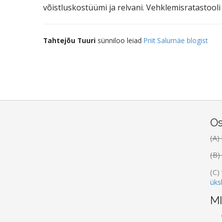
võistluskostüümi ja relvani. Vehklemisratastool
Tahtejõu Tuuri
sünniloo leiad
Priit Salumäe blogist
Os
(A)
(B)
(C)
üks
M